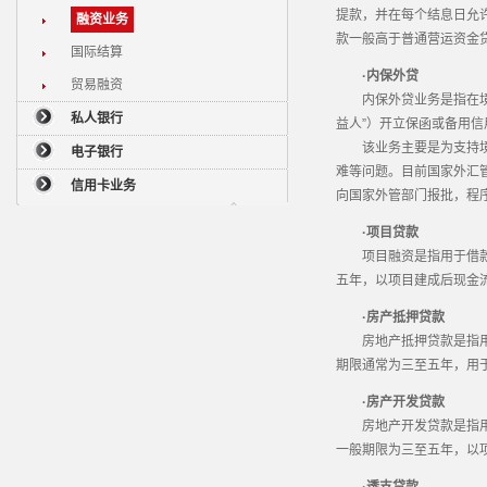
提款，并在每个结息日允
融资业务
款一般高于普通营运资金
国际结算
·内保外贷
贸易融资
内保外贷业务是指在境内
私人银行
益人”）开立保函或备用
该业务主要是为支持境内
电子银行
难等问题。目前国家外汇
信用卡业务
向国家外管部门报批，程
·项目贷款
项目融资是指用于借款人
五年，以项目建成后现金流
·房产抵押贷款
房地产抵押贷款是指用于
期限通常为三至五年，用
·房产开发贷款
房地产开发贷款是指用于
一般期限为三至五年，以项