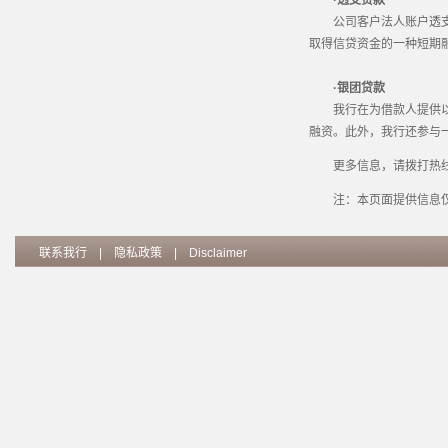
·透支贷款
公司客户法人账户透支贷
取得信贷资金的一种短期
·银团贷款
我行在为借款人提供以上
融资。此外，我行还参与
更多信息，请拨打热线 +61
注：本页面提供信息仅
联系我行
|
隐私政策
|
Disclaimer